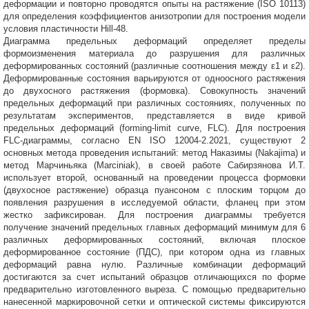
деформации и повторно проводятся опыты на растяжение (ISO 10113)
для определения коэффициентов анизотропии для построения модели
условия пластичности Hill-48.
Диаграмма предельных деформаций определяет пределы
формоизменения материала до разрушения для различных
деформированных состояний (различные соотношения между ε1 и ε2).
Деформированные состояния варьируются от одноосного растяжения
до двухосного растяжения (формовка). Совокупность значений
предельных деформаций при различных состояниях, полученных по
результатам экспериментов, представляется в виде кривой
предельных деформаций (forming-limit curve, FLС). Для построения
FLC-диаграммы, согласно EN ISO 12004-2.2021, существуют 2
основных метода проведения испытаний: метод Наказимы (Nakajima) и
метод Марчиньяка (Marciniak), в своей работе Сабирзянова И.Т.
использует второй, основанный на проведении процесса формовки
(двухосное растяжение) образца пуансоном с плоским торцом до
появления разрушения в исследуемой области, фланец при этом
жестко зафиксирован. Для построения диаграммы требуется
получение значений предельных главных деформаций минимум для 6
различных деформированных состояний, включая плоское
деформированное состояние (ПДС), при котором одна из главных
деформаций равна нулю. Различные комбинации деформаций
достигаются за счет испытаний образцов отличающихся по форме
предварительно изготовленного выреза. С помощью предварительно
нанесенной маркировочной сетки и оптической системы фиксируются