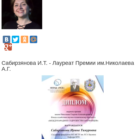
Сабирзянова И.Т. - Лауреат Премии им.Николаева
А.Г.