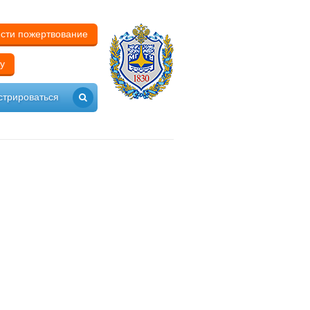
сти пожертвование
у
стрироваться