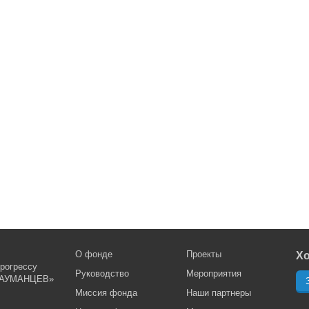
О фонде
Проекты
Хо
рогрессу
Руководство
Мероприятия
АУМАНЦЕВ»
Миссия фонда
Наши партнеры