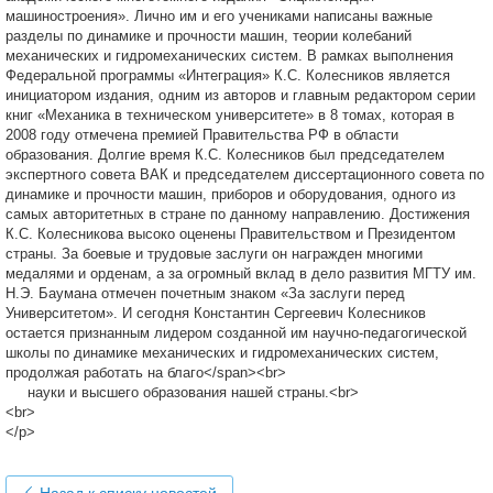
машиностроения». Лично им и его учениками написаны важные
разделы по динамике и прочности машин, теории колебаний
механических и гидромеханических систем. В рамках выполнения
Федеральной программы «Интеграция» К.С. Колесников является
инициатором издания, одним из авторов и главным редактором серии
книг «Механика в техническом университете» в 8 томах, которая в
2008 году отмечена премией Правительства РФ в области
образования. Долгие время К.С. Колесников был председателем
экспертного совета ВАК и председателем диссертационного совета по
динамике и прочности машин, приборов и оборудования, одного из
самых авторитетных в стране по данному направлению. Достижения
К.С. Колесникова высоко оценены Правительством и Президентом
страны. За боевые и трудовые заслуги он награжден многими
медалями и орденам, а за огромный вклад в дело развития МГТУ им.
Н.Э. Баумана отмечен почетным знаком «За заслуги перед
Университетом». И сегодня Константин Сергеевич Колесников
остается признанным лидером созданной им научно-педагогической
школы по динамике механических и гидромеханических систем,
продолжая работать на благо</span><br>
науки и высшего образования нашей страны.<br>
<br>
</p>
Назад к списку новостей