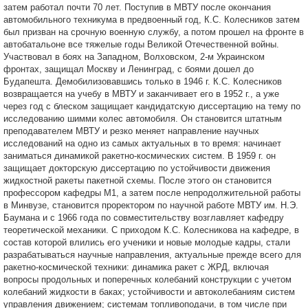
затем работал почти 70 лет. Поступив в МВТУ после окончания
автомобильного техникума в предвоенный год, К.С. Колесников затем
был призван на срочную военную службу, а потом прошел на фронте в
автобатальоне все тяжелые годы Великой Отечественной войны.
Участвовал в боях на Западном, Волховском, 2-м Украинском
фронтах, защищал Москву и Ленинград, с боями дошел до
Будапешта. Демобилизовавшись только в 1946 г. К.С. Колесников
возвращается на учебу в МВТУ и заканчивает его в 1952 г., а уже
через год с блеском защищает кандидатскую диссертацию на тему по
исследованию шимми колес автомобиля. Он становится штатным
преподавателем МВТУ и резко меняет направление научных
исследований на одно из самых актуальных в то время: начинает
заниматься динамикой ракетно-космических систем. В 1959 г. он
защищает докторскую диссертацию по устойчивости движения
жидкостной ракеты пакетной схемы. После этого он становится
профессором кафедры М1, а затем после непродолжительной работы
в Минвузе, становится проректором по научной работе МВТУ им. Н.Э.
Баумана и с 1966 года по совместительству возглавляет кафедру
теоретической механики. С приходом К.С. Колесникова на кафедре, в
состав которой влились его ученики и новые молодые кадры, стали
разрабатываться научные направления, актуальные прежде всего для
ракетно-космической техники: динамика ракет с ЖРД, включая
вопросы продольных и поперечных колебаний конструкции с учетом
колебаний жидкости в баках; устойчивости и автоколебаниям систем
управления движением; системам топливоподачи, в том числе при