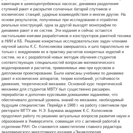
кавитации в шнекоцентробежных насосах; динамика разделения
ступеней ракет и раскрытия солнечных батарей спутников и
космических станций; ударные взаимодействия и многие другие. На
основе результатов, полученных при исследовании и отработке
реальных конструкций, одна за другой выходят монографии по
динамике ракет и их систем. Эти издания и сейчас остаются
настольными книгами разработчиков и конструкторов ракетной техники
в НИИ и КБ. Решение конкретных исследовательских задач членами
научной школы К.С. Колесникова завершалось и шло параллельно не
только с внедрением их в практику расчетов конкретных изделий и
систем, но и с разработкой новых методик обучения студентов
соответствующих специальностей вопросам математического
моделирования и расчетов, применяемых ими при курсовом и
дипломном проектировании. Были написаны учебники по динамике
ракет и космических аппаратов, теории колебаний, устойчивости
движения, теоретической механике. Основной курс теоретической
механики для студентов МВТУ был существенно расширен,
переработан и дополнен курсовыми домашними заданиями, что
обеспечивало должный уровень знаний по механике, необходимый
будущим специалистам. Перейдя в 1988 г. на работу советником при
ректорате МГТУ им. Н.Э. Баумана академик К.С. Колесников
продолжил работу по решению актуальных вопросов развития науки и
образования в Университете, совмещая это с активной работой в
отделении РАН. Он становится заместителем главного редактора
академического многотомного издания «Энциклопедия