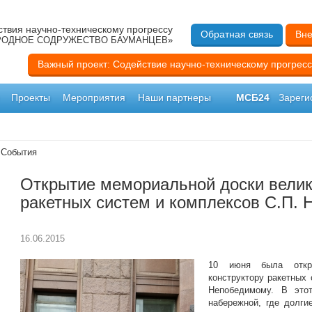
твия научно-техническому прогрессу
Обратная связь
Вне
ОДНОЕ СОДРУЖЕСТВО БАУМАНЦЕВ»
Важный проект: Содействие научно-техническому прогресс
Проекты
Мероприятия
Наши партнеры
МСБ24
Зареги
 События
Открытие мемориальной доски велик
ракетных систем и комплексов С.П.
16.06.2015
10 июня была откр
конструктору ракетных
Непобедимому. В это
набережной, где долги