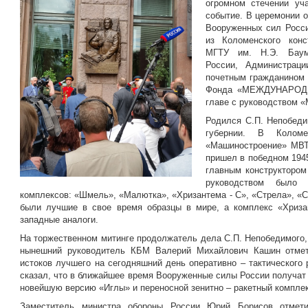
огромном стечении уч
событие. В церемонии 
Вооруженных сил Росси
из Коломенского конс
МГТУ им. Н.Э. Баум
России, Администраци
почетным гражданином 
Фонда «МЕЖДУНАРОД
главе с руководством 
Родился С.П. Непобеди
губернии. В Колом
«Машиностроение» МВТ
пришел в победном 1945
главным конструктором
руководством было
комплексов: «Шмель», «Малютка», «Хризантема - С», «Стрела», «Ст
были лучшие в свое время образцы в мире, а комплекс «Хриза
западные аналоги.
На торжественном митинге продолжатель дела С.П. Непобедимого, 
нынешний руководитель КБМ Валерий Михайлович Кашин отмет
истоков лучшего на сегодняшний день оперативно – тактического
сказал, что в ближайшее время Вооруженные силы России получат
новейшую версию «Иглы» и переносной зенитно – ракетный компле
Заместитель министра обороны России Юрий Борисов отмети