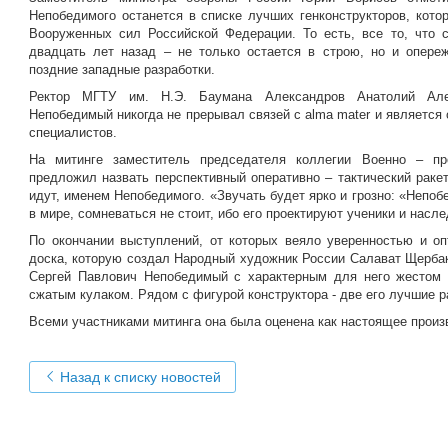
Непобедимого останется в списке лучших генконструкторов, кото
Вооруженных сил Российской Федерации. То есть, все то, что 
двадцать лет назад – не только остается в строю, но и опереж
поздние западные разработки.
Ректор МГТУ им. Н.Э. Баумана Александров Анатолий Але
Непобедимый никогда не прерывал связей с alma mater и являетс
специалистов.
На митинге заместитель председателя коллегии Военно – п
предложил назвать перспективный оперативно – тактический раке
идут, именем Непобедимого. «Звучать будет ярко и грозно: «Непоб
в мире, сомневаться не стоит, ибо его проектируют ученики и насл
По окончании выступлений, от которых веяло уверенностью и о
доска, которую создал Народный художник России Салават Щерба
Сергей Павлович Непобедимый с характерным для него жестом 
сжатым кулаком. Рядом с фигурой конструктора - две его лучшие р
Всеми участниками митинга она была оценена как настоящее произ
Назад к списку новостей