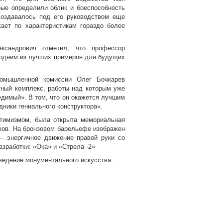
рые определили облик и боеспособность
создавалось под его руководством еще
ает по характеристикам гораздо более
ксандрович отметил, что профессор
я одним из лучших примеров для будущих
ромышленной комиссии Олег Бочкарев
тный комплекс, работы над которым уже
едимый». В том, что он окажется лучшим
едники гениального конструктора».
птимизмом, была открыта мемориальная
ков. На бронзовом барельефе изображен
– энергичное движение правой руки со
азработки: «Ока» и «Стрела -2»
ведение монументального искусства.