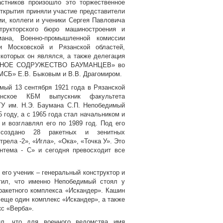
астников произошло это торжественное
открытия приняли участие представители
и, коллеги и ученики Сергея Павловича
трукторского бюро машиностроения и
ана, Военно-промышленной комиссии
и Московской и Рязанской областей,
которых он являлся, а также делегация
НОЕ СОДРУЖЕСТВО БАУМАНЦЕВ» во
«МСБ» Е.В. Быковым и В.В. Драгомиром.
мый 13 сентября 1921 года в Рязанской
енское КБМ выпускник факультета
У им. Н.Э. Баумана С.П. Непобедимый
 году, а с 1965 года стал начальником и
 и возглавлял его по 1989 год. Под его
 создано 28 ракетных и зенитных
рела -2», «Игла», «Ока», «Точка У». Это
нтема - С» и сегодня превосходит все
его ученик – генеральный конструктор и
ил, что именно Непобедимый стоял у
 ракетного комплекса «Искандер». Кашин
 еще один комплекс «Искандер», а также
кс «Верба».
л, что для военного ведомства имя