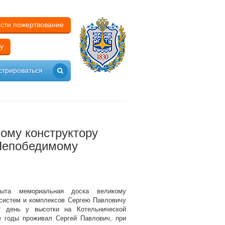
сти пожертвование
у
стрироваться
ому конструктору
 Непобедимому
ыта мемориальная доска великому
 систем и комплексов Сергею Павловичу
т день у высотки на Котельнической
е годы проживал Сергей Павлович, при