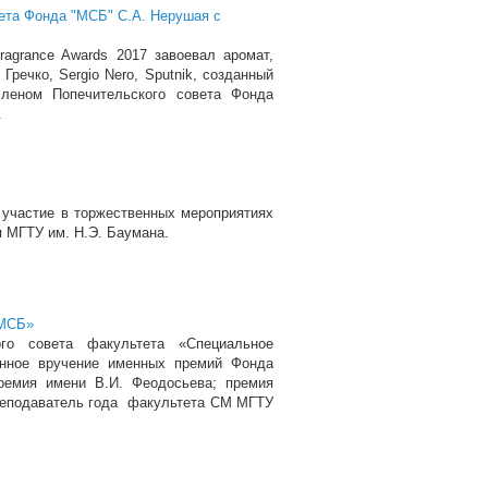
ета Фонда "МСБ" С.А. Нерушая с
agrance Awards 2017 завоевал аромат,
речко, Sergio Nero, Sputnik, созданный
леном Попечительского совета Фонда
.
 участие в торжественных мероприятиях
я МГТУ им. Н.Э. Баумана.
«МСБ»
о совета факультета «Специальное
енное вручение именных премий Фонда
емия имени В.И. Феодосьева; премия
реподаватель года факультета СМ МГТУ