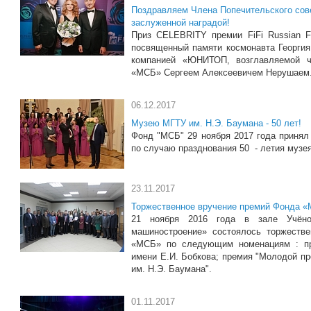
Поздравляем Члена Попечительского сов
заслуженной наградой!
Приз CELEBRITY премии FiFi Russian Fr
посвященный памяти космонавта Георгия Г
компанией «ЮНИТОП, возглавляемой ч
«МСБ» Сергеем Алексеевичем Нерушаем
06.12.2017
Музею МГТУ им. Н.Э. Баумана - 50 лет!
Фонд "МСБ" 29 ноября 2017 года принял
по случаю празднования 50 - летия музе
23.11.2017
Торжественное вручение премий Фонда 
21 ноября 2016 года в зале Учёног
машиностроение» состоялось торжеств
«МСБ» по следующим номенациям : пр
имени Е.И. Бобкова; премия "Молодой п
им. Н.Э. Баумана".
01.11.2017