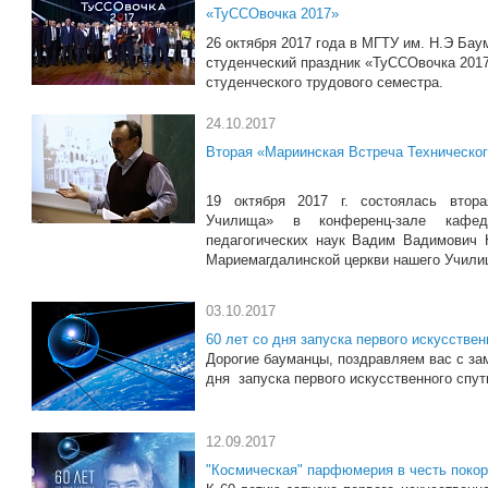
«ТуССОвочка 2017»
26 октября 2017 года в МГТУ им. Н.Э Ба
студенческий праздник «ТуССОвочка 2017
студенческого трудового семестра.
24.10.2017
Вторая «Мариинская Встреча Техническо
19 октября 2017 г. состоялась втора
Училища» в конференц-зале кафед
педагогических наук Вадим Вадимович 
Мариемагдалинской церкви нашего Учили
03.10.2017
60 лет со дня запуска первого искусстве
Дорогие бауманцы, поздравляем вас с за
дня запуска первого искусственного спут
12.09.2017
"Космическая" парфюмерия в честь поко