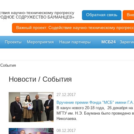
твия научно-техническому прогрессу
Обратная связь
Вне
ОДНОЕ СОДРУЖЕСТВО БАУМАНЦЕВ»
Важный проект: Содействие научно-техническому прогресс
Проекты
Мероприятия
Наши партнеры
МСБ24
Зареги
 События
Новости / События
27.12.2017
Вручение премии Фонда "МСБ" имени Г.А
В канун нового 20-18 года, 26 декабря н
МГТУ им. Н.Э. Баумана было проведено в
Николаева.
08.12.2017