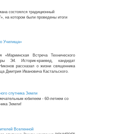
умана состоялся традиционный
», на котором были проведены итоги
го Училища»
я «Мариинская Встреча Технического
ры Э4. Историк-краевед, кандидат
Никонов рассказал о жизни священника
ща Дмитрия Ивановича Кастальского.
нного спутника Земли
мечательным юбилеем - 60-летием со
ника Земли!
рителей Вселенной