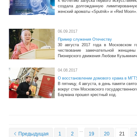
К 60-летию запуска первого искусствен
создала долгожданную лимитированну
женский ароматы «Sputnik» и «Red Moon»
06.09.2017
Пример служения Отечеству
30 августа 2017 года в Московском г
чествование замечательной женщин
Пионерского движения Любови Кузьминичн
04.08.2017
О восстановлении домового храма в МГТУ
В пятницу, 4 августа, в день памяти свя
вокруг стен Московского государственног
Баумана прошел крестный ход.
...
Предыдущая
1
2
19
20
21