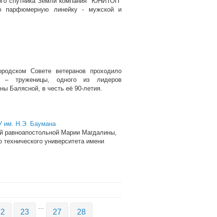
ного спутника Земли компания "ЮНИТОП"
ю парфюмерную линейку - мужской и
.
ородском Совете ветеранов проходило
ы – труженицы, одного из лидеров
ы Балясной, в честь её 90-летия.
 им. Н.Э. Баумана
той равноапостольной Марии Магдалины,
о технического университета имени
...
22
23
27
28